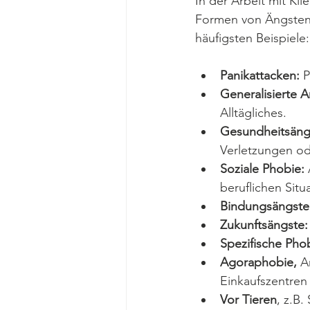
In der Arbeit mit Kl
Formen von Ängsten, 
häufigsten Beispiele:
Panikattacken:
 
Generalisierte 
Alltägliches.
Gesundheitsäng
Verletzungen od
Soziale Phobie:
beruflichen Situ
Bindungsängste
Zukunftsängste:
Spezifische Phob
Agoraphobie,
 A
Einkaufszentren
Vor Tieren
, z.B