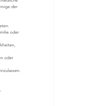
chiedliche 
inige der 
eten.
milie oder 
kheiten, 
en oder 
inzulassen.
, 