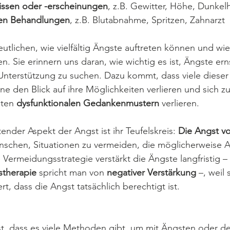
issen oder -erscheinungen
, z.B. Gewitter, Höhe, Dunkelh
hen Behandlungen
, z.B. Blutabnahme, Spritzen, Zahnarzt
utlichen, wie vielfältig Ängste auftreten können und wie 
n. Sie erinnern uns daran, wie wichtig es ist, Ängste er
 Unterstützung zu suchen. Dazu kommt, dass viele diese
ene den Blick auf ihre Möglichkeiten verlieren und sich 
ten 
dysfunktionalen Gedankenmustern
 verlieren.
nder Aspekt der Angst ist ihr Teufelskreis: 
Die Angst vo
schen, Situationen zu vermeiden, die möglicherweise A
Vermeidungsstrategie verstärkt die Ängste langfristig – 
stherapie
 spricht man von 
negativer Verstärkung
 –, weil 
ert, dass die Angst tatsächlich berechtigt ist.
st, dass es viele Methoden gibt, um mit Ängsten oder de