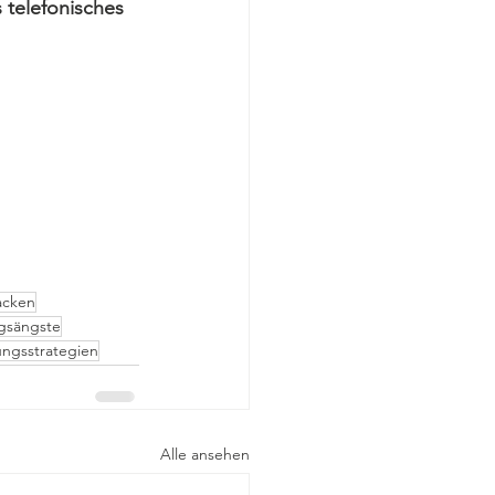
 telefonisches 
acken
gsängste
ungsstrategien
Alle ansehen