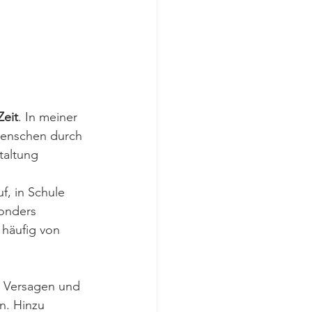
Zeit
. In meiner 
 Menschen durch 
taltung 
f, in Schule 
onders 
häufig von 
r Versagen und 
n. Hinzu 