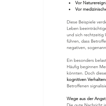
Vor Naturereign
Vor medizinisc
Diese Beispiele verde
Leben beeinträchtige
und sich rechtzeitig
führen, dass Betroff
negativen, sogenann
Ein besonders belaste
Häufig beginnen Men
könnten. Doch diese 
kognitiven Verhalten
Betroffenen signalisi
Wege aus der Angst
Die gute Nachricht i