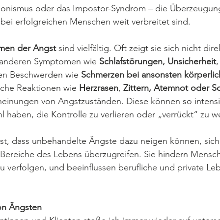
ionismus oder das Impostor-Syndrom – die Überzeugung, 
bei erfolgreichen Menschen weit verbreitet sind.
men der Angst
 sind vielfältig. Oft zeigt sie sich nicht dir
er anderen Symptomen wie 
Schlafstörungen,
Unsicherheit
,
en Beschwerden wie 
Schmerzen bei ansonsten körperlic
iche Reaktionen wie 
Herzrasen
, 
Zittern, Atemnot oder S
cheinungen von Angstzuständen. Diese können so intensi
l haben, die Kontrolle zu verlieren oder „verrückt“ zu w
st, dass unbehandelte Ängste dazu neigen können, sich 
Bereiche des Lebens überzugreifen. Sie hindern Mensch
 verfolgen, und beeinflussen berufliche und private Le
von Ängsten