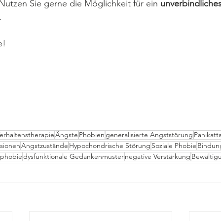
 Nutzen Sie gerne die Möglichkeit für ein 
unverbindliches
.
e!
Verhaltenstherapie
Ängste
Phobien
generalisierte Angststörung
Panikatt
sionen
Angstzustände
Hypochondrische Störung
Soziale Phobie
Bindun
phobie
dysfunktionale Gedankenmuster
negative Verstärkung
Bewältig