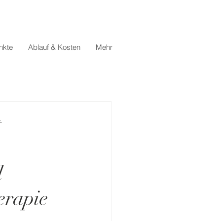
nkte
Ablauf & Kosten
Mehr
t
d
erapie