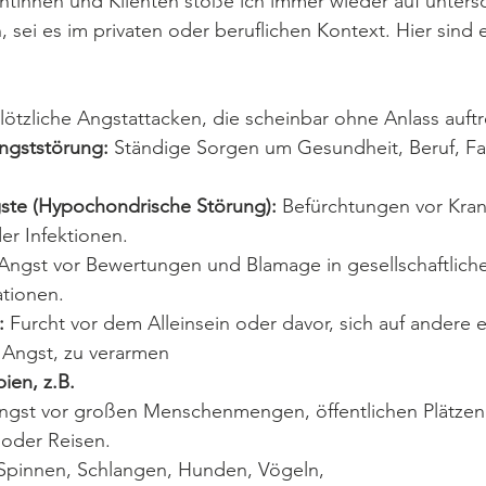
ientinnen und Klienten stoße ich immer wieder auf unters
sei es im privaten oder beruflichen Kontext. Hier sind e
Plötzliche Angstattacken, die scheinbar ohne Anlass auftr
Angststörung:
 Ständige Sorgen um Gesundheit, Beruf, Fa
ste (Hypochondrische Störung):
 Befürchtungen vor Kran
er Infektionen.
 Angst vor Bewertungen und Blamage in gesellschaftlich
ationen.
:
 Furcht vor dem Alleinsein oder davor, sich auf andere e
 Angst, zu verarmen
ien, z.B.
ngst vor großen Menschenmengen, öffentlichen Plätzen
 oder Reisen.
. Spinnen, Schlangen, Hunden, Vögeln,