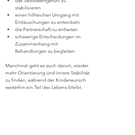
das Selbstwertgefühl zu 
stabilisieren
einen hilfreichen Umgang mit 
Enttäuschungen zu entwickeln
die Partnerschaft zu entlasten
schwierige Entscheidungen im 
Zusammenhang mit 
Behandlungen zu begleiten
Manchmal geht es auch darum, wieder 
mehr Orientierung und innere Stabilität 
zu finden, während der Kinderwunsch 
weiterhin ein Teil des Lebens bleibt.
Sie möchten mehr über mich oder die 
Therapie erfahren und wie ich Sie im 
Umgang mit unerfülltem 
Kinderwunsch, Fehlgeburten oder 