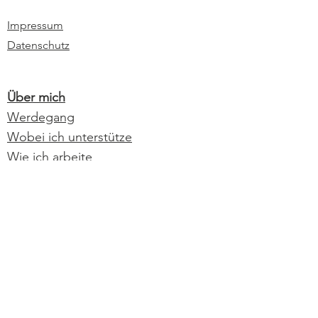
Impressum
Datenschutz
Über mich
Werdegang
Wobei ich unterstütze
Wie ich arbeite
Psychotherapie
Methoden
Schwerpunkte
Selbstwert
Narzissmus
Unerfüllter Kinderwunsch