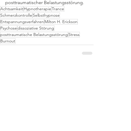
posttraumatischer Belastungsstörung.
Achtsamkeit
Hypnotherapie
Trance
Schmerzkontrolle
Selbsthypnose
Entspannungsverfahren
Milton H. Erickson
Psychose
dissoziative Störung
posttraumatische Belastungsstörung
Stress
Burnout
Alle ansehen
Aktuelle Beiträge